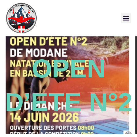
OPEN
D’ETE N°2